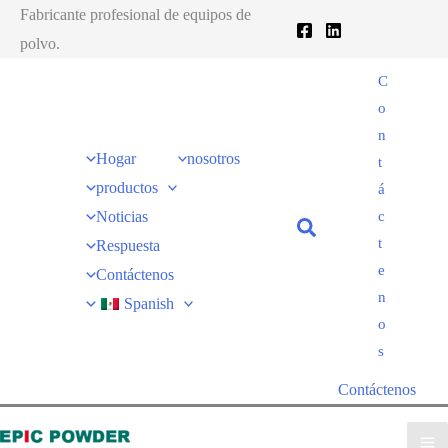
跳
Fabricante profesional de equipos de
至
polvo.
内
C
容
o
n
Hogar
nosotros
t
productos
á
Noticias
c
t
Respuesta
e
Contáctenos
n
Spanish
o
s
Contáctenos