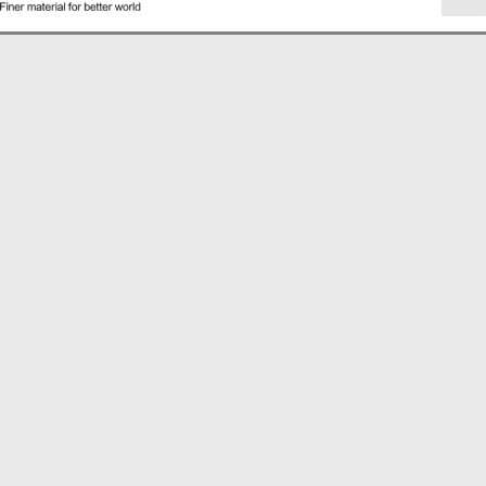
Molino de chorro de lecho fluidizado horizontal
El molino de chorro de lecho fluidizado horizontal es un tipo de
molino de chorro de lecho fluidizado que utiliza una cámara
horizontal para moler y clasificar partículas. Funciona
introduciendo gas o aire a presión en la cámara de molienda, lo
que crea una corriente de partículas a alta velocidad que chocan
entre sí y con las paredes de la cámara. Luego, las partículas se
separan y clasifican según su tamaño y densidad utilizando un
clasificador de aire. Los molinos de chorro de lecho fluidizado
horizontales se usan comúnmente en industrias como la
farmacéutica, química y de procesamiento de alimentos para
producir polvos finos con distribuciones de tamaño de partícula
precisas.