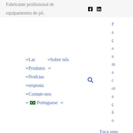
Fabricante profissional de
equipamentos de pó.
F
a
ç
a
u
Lar
Sobre nós
m
Produtos
a
Notícias
c
resposta
ot
Contate-nos
a
Portuguese
ç
ã
o
Faça uma