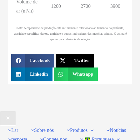
Volume de
1200
2700
3900
ar (m³/h)
Nota: A capacidade de produção está intimamente relacionada ao tamanho da partícula,
gravidade específica, dureza, umidade e outros indicadores das matérias-primas. O acima é
apenas para referência de seleção.
Facebook
Twitter
Linkedin
Whatsapp
Lar
Sobre nós
Produtos
Notícias
resposta
Contate-nos
Portuguese