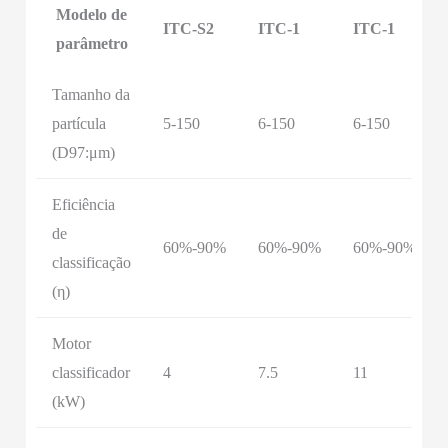
Modelo de
ITC-S2
ITC-1
ITC-1
parâmetro
Tamanho da
partícula
5-150
6-150
6-150
(D97:μm)
Eficiência
de
60%-90%
60%-90%
60%-90%
classificação
(η)
Motor
classificador
4
7.5
11
(kW)