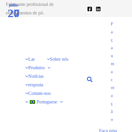
Ir
Fabricante profissional de
junho
julho
27
20
para
equipamentos de pó.
o
2020
2020
F
conteúdo
a
ç
a
u
Lar
Sobre nós
m
Produtos
a
Notícias
c
resposta
ot
Contate-nos
a
Portuguese
ç
ã
o
Faça uma