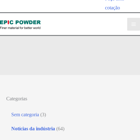
cotação
Notícias da indústria
pó EPIC
»
Notícias
»
Silício processado por moinho de moagem
pode ser usado em eletrodo negativo
Categorias
Sem categoria
(3)
Notícias da indústria
(64)