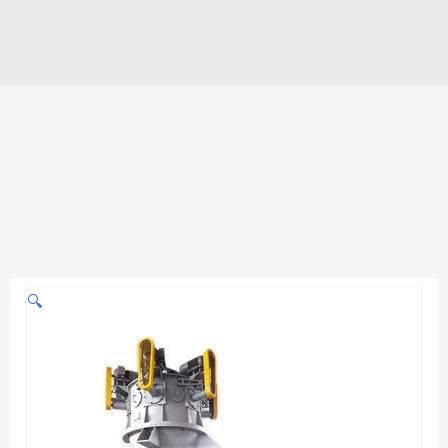
Máy phân loại ngang
bột EPIC
»
Các sản phẩm
»
Máy phân loại ngang
🔍