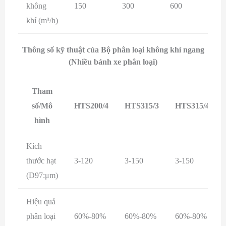
không
150
300
600
12
khí (m³/h)
Thông số kỹ thuật của Bộ phân loại không khí ngang
(Nhiều bánh xe phân loại)
Tham
số/Mô
HTS200/4
HTS315/3
HTS315/4
hình
Kích
thước hạt
3-120
3-150
3-150
(D97:μm)
Hiệu quả
phân loại
60%-80%
60%-80%
60%-80%