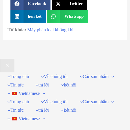
Facebook
Twitter
liên kết
Whatsapp
Từ khóa:
Máy phân loại không khí
Trang chủ
Về chúng tôi
Các sản phẩm
Tin tức
trả lời
kết nối
Vietnamese
Trang chủ
Về chúng tôi
Các sản phẩm
Tin tức
trả lời
kết nối
Vietnamese