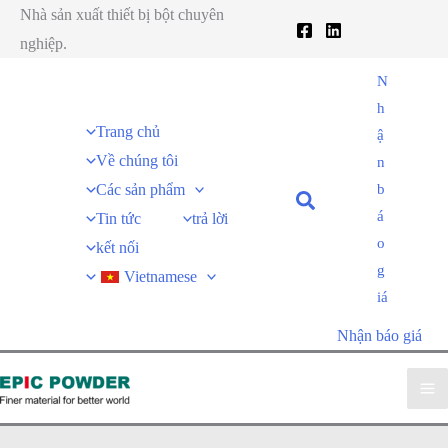
Nhà sản xuất thiết bị bột chuyên
nghiệp.
N
h
Trang chủ
ậ
Về chúng tôi
n
Các sản phẩm
b
á
Tin tức
trả lời
o
kết nối
g
Vietnamese
iá
Nhận báo giá