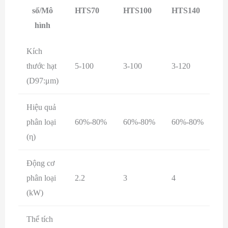
số/Mô
HTS70
HTS100
HTS140
H
hình
Kích
thước hạt
5-100
3-100
3-120
3-
(D97:μm)
Hiệu quả
phân loại
60%-80%
60%-80%
60%-80%
6
(η)
Động cơ
phân loại
2.2
3
4
7.
(kW)
Thể tích