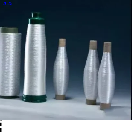
المواد
2026
الخام
للألياف
الزجاجية،
وتقنيات
التصنيع،
ومعدات
طحن
الكوارتز
اخبار الصناعة
يُعدّ الألياف
الزجاجية
(الألياف
الزجاجية) أحد
أهم مواد
التقوية في
الصناعات
التحويلية