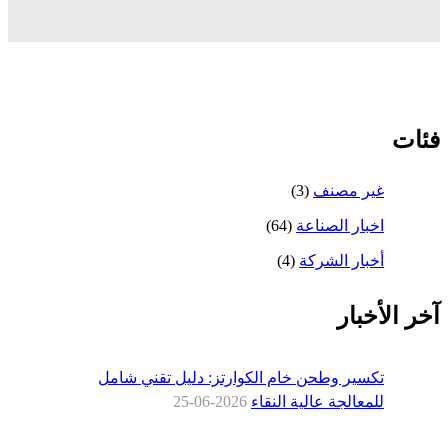
»
مطحنة الكرة
تز: دليل تقني شامل
2026-0