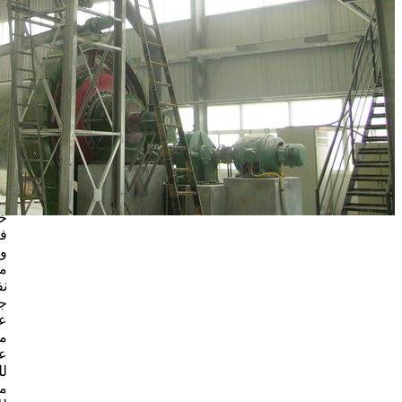
الصناعة
مسحوق
الكوارتز
متناهية
الصغر عبارة
عن حشو غير
عضوي محايد
عالي الجودة.
لديها مقاومة
قوية
للأحماض،
خصائص
فيزيائية
وكيميائية
مستقرة،
نفاذية ضوء
جيدة، عازلة
عالية،
مقاومة
عالية
للرطوبة،
مقاومة