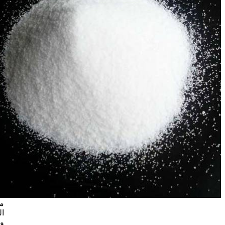
إنتاج
تصنيف
مطحنة
كرات
الكوارتز
اخبار
الصناعة
يعتبر خط
إنتاج تصنيف
مطحنة
كرات
الكوارتز
قطعة
أساسية من
المعدات
لمعالجة
معادن
الكوارتز.
ويستخدم