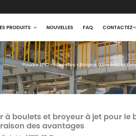
ES PRODUITS
NOUVELLES
FAQ
CONTACTEZ-
Poudre EPIC
»
Nouvelles
»
Broyeur à boulets et bro
 à boulets et broyeur à jet pour le 
aison des avantages