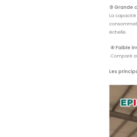
③ Grande c
La capacité 
consommation
échelle.
④ Faible i
Comparé au b
Les princip