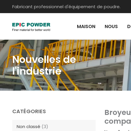
跳
Fabricant professionnel d'équipement de poudre.
至
内
MAISON
NOUS
D
容
Nouvelles de
l'industrie
Broyeur
CATÉGORIES
compar
Non classé
(3)