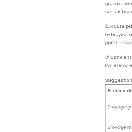
granulométr
conducteurs
2. Haute pu
Le broyeur à 
ppm) introdu
③
Convient
Par exemple 
Suggestion
Finesse d
Broyage gr
Broyage mo