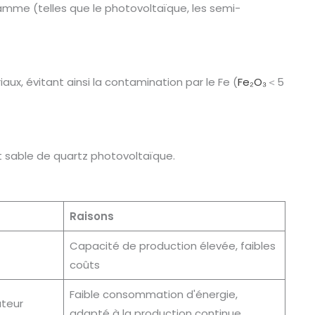
amme (telles que le photovoltaïque, les semi-
riaux, évitant ainsi la contamination par le Fe (
Fe₂O₃
＜5
et sable de quartz photovoltaïque.
Raisons
Capacité de production élevée, faibles
coûts
Faible consommation d'énergie,
ateur
adapté à la production continue