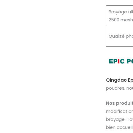
Broyage ult
2500 mesh
Qualité p
Qingdao Ep
poudres, no
Nos produi
modification
broyage. To
bien accueill