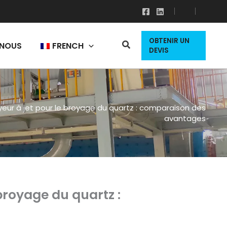
OBTENIR UN
NOUS
FRENCH
DEVIS
yeur à jet pour le broyage du quartz : comparaison des
avantages
broyage du quartz :