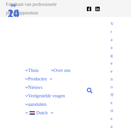
跳
Fabrikant van professionele
sep
jul
20
14
至
poederapparatuur.
内
2020
2023
V
容
r
a
a
g
e
Thuis
Over ons
e
Producten
n
o
Nieuws
ff
Veelgestelde vragen
e
aansluiten
rt
Dutch
e
a