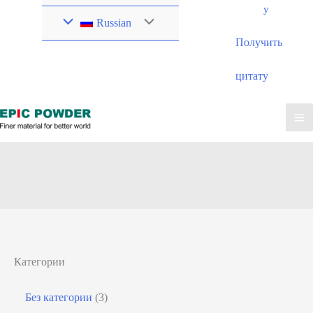
у
Russian
Получить
цитату
классификатор
ЭПИЧЕСКИЙ порошок
»
классификатор
Категории
Без категории
(3)