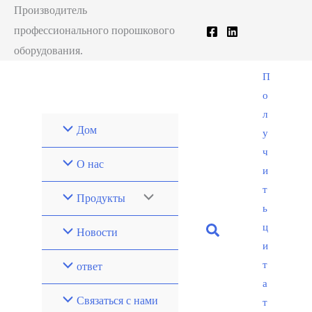
跳
Производитель
至
профессионального порошкового
内
оборудования.
容
П
о
л
Дом
у
ч
О нас
и
т
Продукты
ь
ц
Новости
и
т
ответ
а
Связаться с нами
т