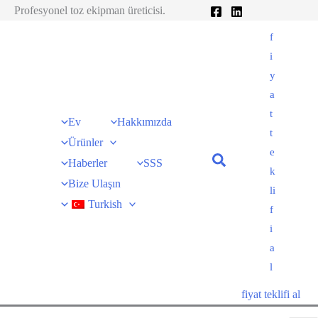
跳
Profesyonel toz ekipman üreticisi.
至
f
内
i
容
y
a
t
Ev
Hakkımızda
t
Ürünler
e
Haberler
SSS
k
Bize Ulaşın
li
Turkish
f
i
a
l
fiyat teklifi al