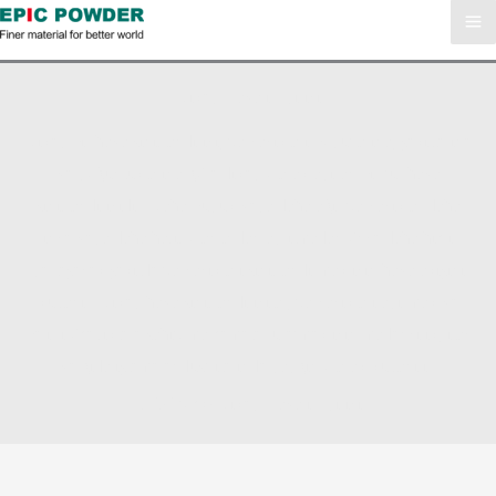
Dikey Havalı Ayırıcı
Dikey bir hava sınıflandırıcı, parçacıkları boyutlarına, şekillerine
ve yoğunluklarına göre dikey olarak ayıran bir tür hava
sınıflandırıcıdır. Daha büyük veya daha ağır parçacıklar daha
ince veya daha hafif olanlardan ayrılmadan önce daha hızlı
yerleşecek şekilde parçacıkları sınıflandırmak için hava akışını
kullanır. Dikey hava sınıflandırıcılar, parçacıkları ayırmak ve
belirli özelliklere sahip malzemeler üretmek için madencilik, ilaç
ve gıda işleme endüstrilerinde yaygın olarak kullanılır.
EPİK toz
»
Dikey Havalı Ayırıcı