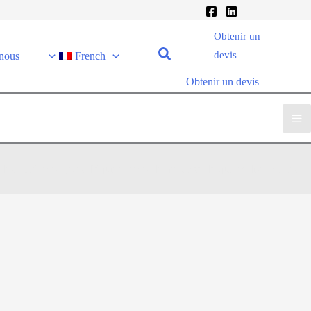
Obtenir un
devis
-nous
French
Obtenir un devis
es différents types d'équipements de meulage de quartz disponibles