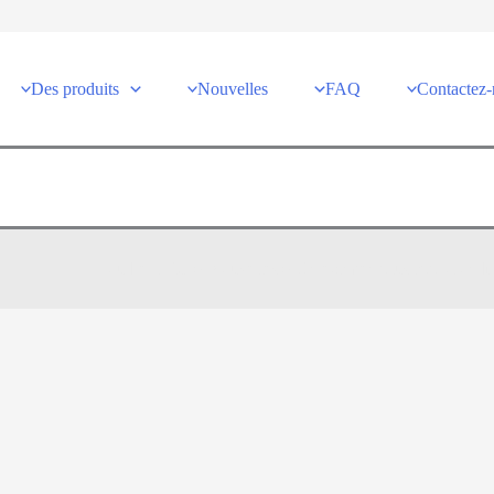
Des produits
Nouvelles
FAQ
Contactez
Poudre EPIC
»
Nouvelles
»
Un examen plus approfondi d