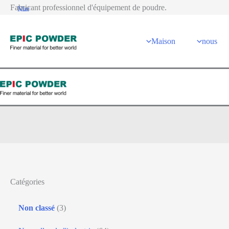
跳
Fabricant professionnel d'équipement de poudre.
Nov
Mai
21
12
至
内
2025
2026
Maison
nous
容
Non classé
Catégories
Non classé
(3)