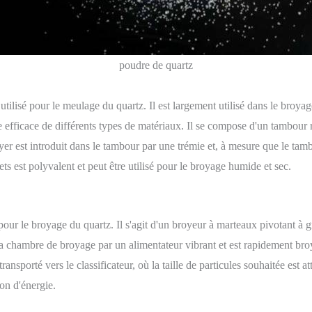
poudre de quartz
lisé pour le meulage du quartz. Il est largement utilisé dans le broyag
fficace de différents types de matériaux. Il se compose d'un tambour rota
yer est introduit dans le tambour par une trémie et, à mesure que le tam
ts est polyvalent et peut être utilisé pour le broyage humide et sec.
r le broyage du quartz. Il s'agit d'un broyeur à marteaux pivotant à gra
s la chambre de broyage par un alimentateur vibrant et est rapidement 
transporté vers le classificateur, où la taille de particules souhaitée es
on d'énergie.