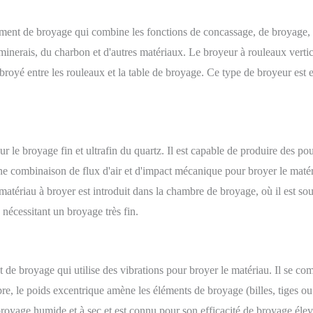
ment de broyage qui combine les fonctions de concassage, de broyage, de
inerais, du charbon et d'autres matériaux. Le broyeur à rouleaux vertic
t broyé entre les rouleaux et la table de broyage. Ce type de broyeur est 
ur le broyage fin et ultrafin du quartz. Il est capable de produire des p
 une combinaison de flux d'air et d'impact mécanique pour broyer le maté
 matériau à broyer est introduit dans la chambre de broyage, où il est sou
 nécessitant un broyage très fin.
 de broyage qui utilise des vibrations pour broyer le matériau. Il se 
e, le poids excentrique amène les éléments de broyage (billes, tiges ou p
broyage humide et à sec et est connu pour son efficacité de broyage éle