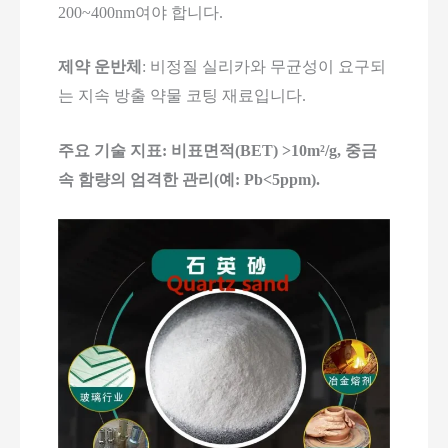
200~400nm여야 합니다.
제약 운반체
: 비정질 실리카와 무균성이 요구되
는 지속 방출 약물 코팅 재료입니다.
주요 기술 지표: 비표면적(BET) >10m²/g, 중금
속 함량의 엄격한 관리(예: Pb<5ppm).