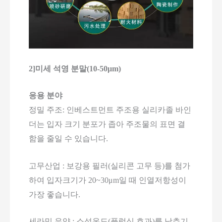
2]미세 석영 분말(10-50μm)
응용 분야
정밀 주조: 인베스트먼트 주조용 실리카졸 바인
더는 입자 크기 분포가 좁아 주조물의 표면 결
함을 줄일 수 있습니다.
고무산업 : 보강용 필러(실리콘 고무 등)를 첨가
하여 입자크기가 20~30μm일 때 인열저항성이
가장 좋습니다.
세라믹 유약 : 소성온도(플럭싱 효과)를 낮추기