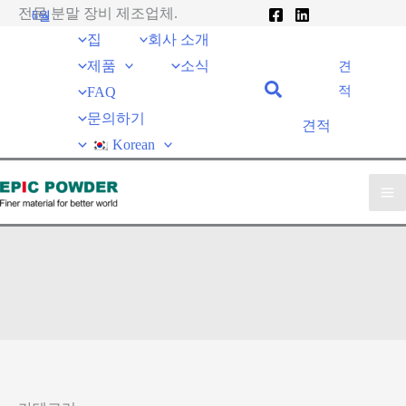
콘
전문 분말 장비 제조업체.
6월
7월
27
20
텐
집
회사 소개
츠
제품
소식
견
2020
2020
로
적
FAQ
건
문의하기
견적
너
Korean
뛰
기
업계 뉴스
EPIC 파우더
»
소식
»
다양한 입자 크기를 갖는 석영 분말
의 다양한 응용 분야