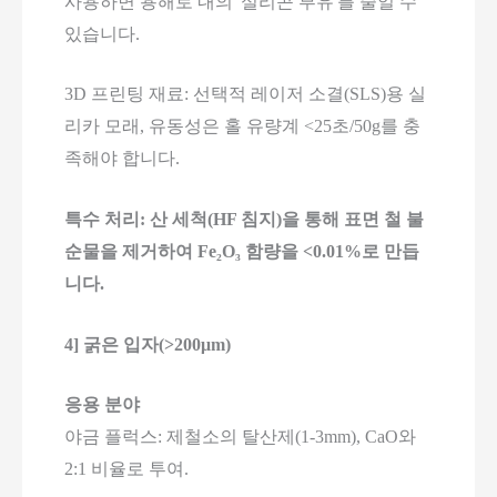
사용하면 용해로 내의 '실리콘 부유'를 줄일 수
있습니다.
3D 프린팅 재료: 선택적 레이저 소결(SLS)용 실
리카 모래, 유동성은 홀 유량계 <25초/50g를 충
족해야 합니다.
특수 처리: 산 세척(HF 침지)을 통해 표면 철 불
순물을 제거하여 Fe₂O₃ 함량을 <0.01%로 만듭
니다.
4] 굵은 입자(>200μm)
응용 분야
야금 플럭스: 제철소의 탈산제(1-3mm), CaO와
2:1 비율로 투여.