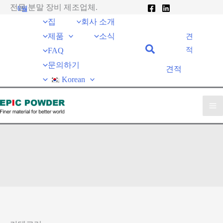
콘
전문 분말 장비 제조업체.
6월
7월
27
20
텐
집
회사 소개
츠
제품
소식
견
2020
2020
로
적
FAQ
건
문의하기
견적
너
Korean
뛰
기
업계 뉴스
EPIC 파우더
»
소식
»
석영 볼밀 분류 생산 라인의 효율성
공개