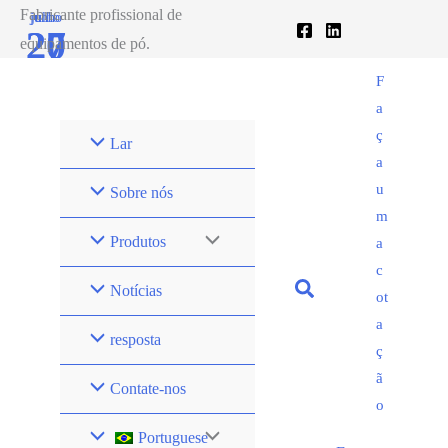
Ir
Fabricante profissional de
junho
julho
27
20
para
equipamentos de pó.
o
2020
2020
F
conteúdo
a
ç
Lar
a
u
Sobre nós
m
Produtos
a
c
Notícias
ot
a
resposta
ç
ã
Contate-nos
o
Portuguese