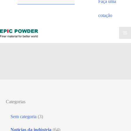
Faça uma
cotação
Notícias da indústria
pó EPIC
»
Notícias
»
Aplicação da resistência ácida do basalto
em várias indústrias
Categorias
Sem categoria
(3)
Notícias da indústria
(64)