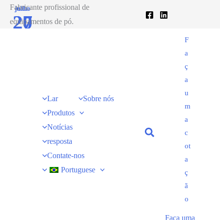
Ir
Fabricante profissional de
junho
julho
27
20
para
equipamentos de pó.
o
2020
2020
F
conteúdo
a
ç
a
u
Lar
Sobre nós
m
Produtos
a
Notícias
c
resposta
ot
Contate-nos
a
Portuguese
ç
ã
o
Faça uma