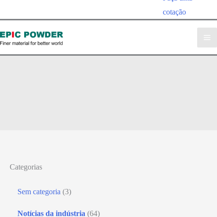
cotação
Notícias da indústria
pó EPIC
»
Notícias
»
Linha de Produção de Moinho de Bolas e
Classificador de Feldspato – Coordenação e Otimização de
Equipamentos
Categorias
Sem categoria
(3)
Notícias da indústria
(64)