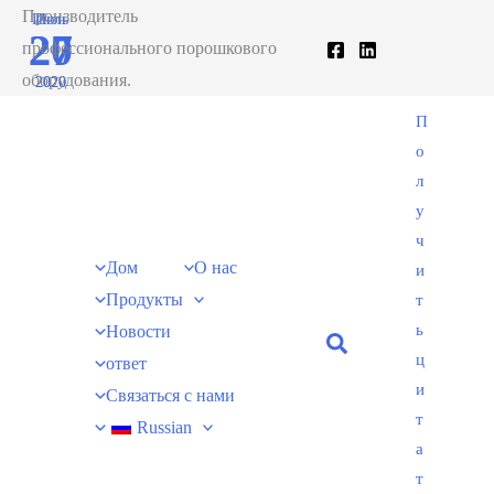
跳
Производитель
Июль
Июн
27
20
至
профессионального порошкового
内
оборудования.
2020
2020
容
П
о
л
у
ч
Дом
О нас
и
Продукты
т
ь
Новости
ц
ответ
и
Связаться с нами
т
Russian
а
т