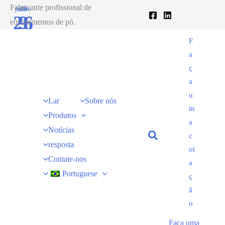
Ir
Fabricante profissional de
junho
abr
26
9
para
equipamentos de pó.
o
2020
2021
F
conteúdo
a
ç
a
u
Lar
Sobre nós
m
Produtos
a
Notícias
c
resposta
ot
Contate-nos
a
Portuguese
ç
ã
o
Faça uma