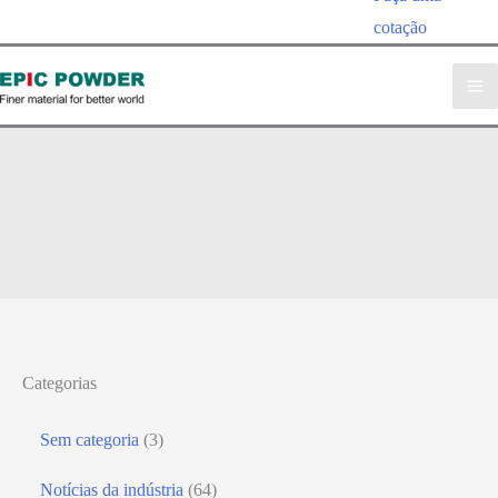
cotação
Notícias da empresa
pó EPIC
»
Notícias
»
Melhorando a eficiência e a produção com
a linha de produção de classificação do moinho de bolas de
quartzo
Categorias
Sem categoria
(3)
Notícias da indústria
(64)