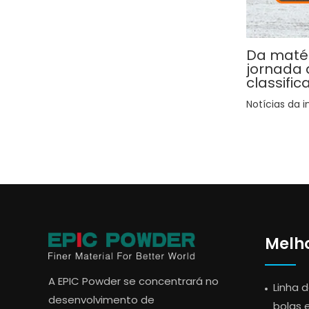
Da matér
jornada 
classifi
Notícias da i
Melho
A EPIC Powder se concentrará no
Linha 
desenvolvimento de
bolas e