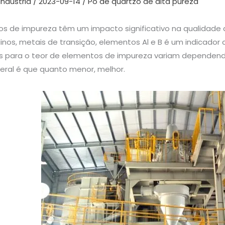
indústria
/
2023-09-14
/
Pó de quartzo de alta pureza
s de impureza têm um impacto significativo na qualidade d
linos, metais de transição, elementos Al e B é um indicador
os para o teor de elementos de impureza variam dependendo
eral é que quanto menor, melhor.