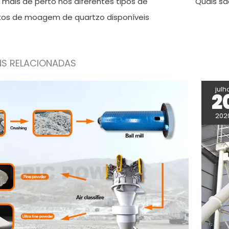
mais de perto nos diferentes tipos de
Quais sã
os de moagem de quartzo disponíveis
S RELACIONADAS
julh
2
202