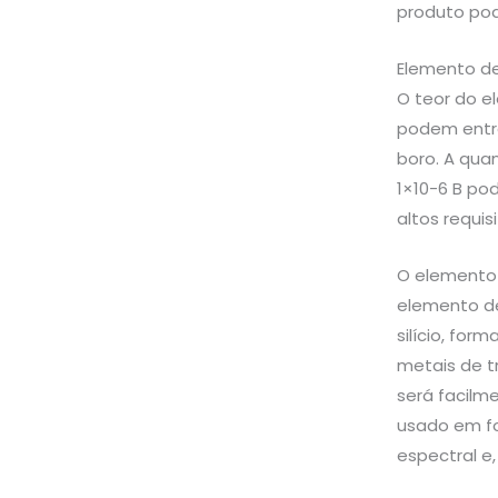
produto pod
Elemento de
O teor do e
podem entra
boro. A qua
1×10-6 B pod
altos requis
O elemento 
elemento de
silício, fo
metais de t
será facilm
usado em fo
espectral e,