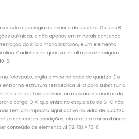
cionado à geologia do minério de quartzo. Os íons B
gações químicas, e não apenas em minerais contendo
efilação do silício monocristalino, e um elemento
ristalino. Cadinhos de quartzo de alta pureza exigem
10-6.
o feldspato, argila e mica na areia de quartzo. É o
ntrar na estrutura tetraédrica Si-O para substituir o
 elementos de metais alcalinos ou mesmo elementos de
rar a carga. O Al que entra no esqueleto de Si-O não
mas tem um impacto significativo no vidro de quartzo
artzo sob certas condições, ela afeta a transmitância
quer conteúdo de elemento Al (12-18) × 10-6.