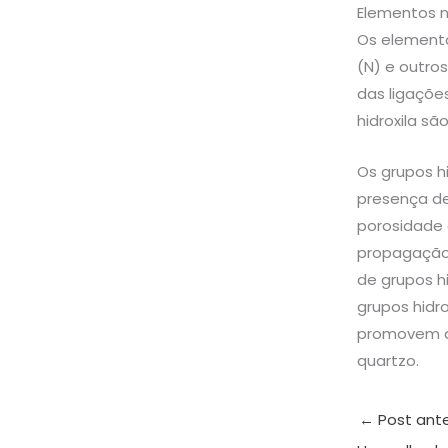
Elementos 
Os elemento
(N) e outros
das ligaçõe
hidroxila sã
Os grupos hi
presença de
porosidade 
propagação 
de grupos h
grupos hidr
promovem a 
quartzo.
←
Post ante