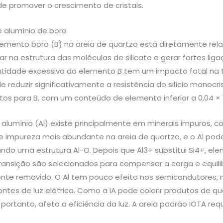
e promover o crescimento de cristais.
 alumínio de boro
lemento boro (B) na areia de quartzo está diretamente rela
r na estrutura das moléculas de silicato e gerar fortes li
ntidade excessiva do elemento B tem um impacto fatal na tr
e reduzir significativamente a resistência do silício monoc
itos para B, com um conteúdo de elemento inferior a 0,04 × 
alumínio (Al) existe principalmente em minerais impuros, com
 impureza mais abundante na areia de quartzo, e o Al pode e
rmando uma estrutura Al-O. Depois que Al3+ substitui Si4+,
ransição são selecionados para compensar a carga e equilib
ente removido. O Al tem pouco efeito nos semicondutores, 
ntes de luz elétrica. Como a IA pode colorir produtos de qu
 portanto, afeta a eficiência da luz. A areia padrão IOTA re