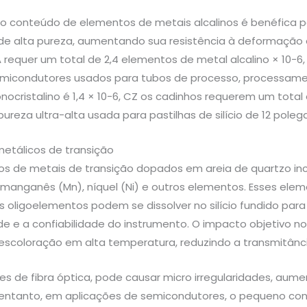
o conteúdo de elementos de metais alcalinos é benéfica 
de alta pureza, aumentando sua resistência à deformação 
 requer um total de 2,4 elementos de metal alcalino × 10-6,
micondutores usados para tubos de processo, processament
onocristalino é 1,4 × 10-6, CZ os cadinhos requerem um total 
ureza ultra-alta usada para pastilhas de silício de 12 poleg
etálicos de transição
s de metais de transição dopados em areia de quartzo inclu
 manganês (Mn), níquel (Ni) e outros elementos. Esses ele
s oligoelementos podem se dissolver no silício fundido para
dade e a confiabilidade do instrumento. O impacto objetivo 
escoloração em alta temperatura, reduzindo a transmitânci
es de fibra óptica, pode causar micro irregularidades, aume
o entanto, em aplicações de semicondutores, o pequeno co