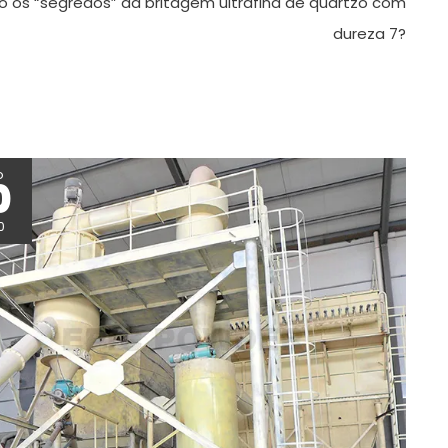
o os “segredos” da britagem ultrafina de quartzo com
dureza 7?
o
0
0