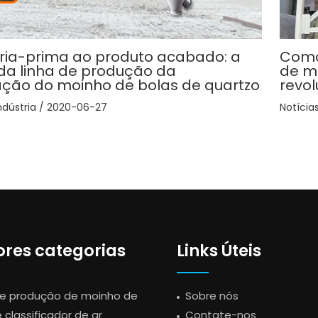
ia-prima ao produto acabado: a
Como
da linha de produção da
de m
cação do moinho de bolas de quartzo
revol
ndústria
/
2020-06-27
Notícia
res categorias
Links Úteis
de produção de moinho de
Sobre nós
 classificador de ar
Contate-nos