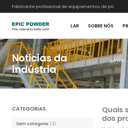
Ir
Fabricante profissional de equipamentos de pó.
para
o
LAR
SOBRE NÓS
P
conteúdo
Notícias da
pó EPIC
indústria
Quais 
CATEGORIAS
dos pr
Sem categoria
(3)