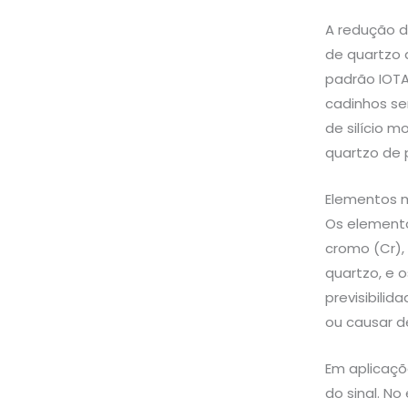
A redução d
de quartzo 
padrão IOTA
cadinhos se
de silício m
quartzo de p
Elementos m
Os elemento
cromo (Cr),
quartzo, e o
previsibili
ou causar d
Em aplicaçõ
do sinal. N